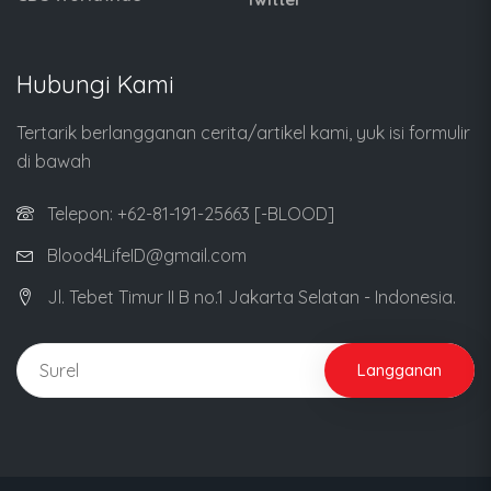
Hubungi Kami
Tertarik berlangganan cerita/artikel kami, yuk isi formulir
di bawah
Telepon: +62-81-191-25663 [-BLOOD]
Blood4LifeID@gmail.com
Jl. Tebet Timur II B no.1 Jakarta Selatan - Indonesia.
Langganan