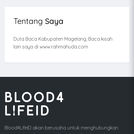
Tentang
Saya
Duta Baca Kabupaten Magelang, Baca kisah
lain saya di www.rahmahuda.com
Blood4LifeID akan berusaha untuk menghubungkan