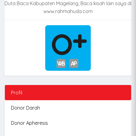
Duta Baca Kabupaten Magelang, Baca kisah lain saya di
www.rahmahuda.com
Profil
Donor Darah
Donor Apheresis