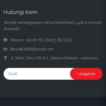
Hubungi Kami
Tertarik berlangganan cerita/artikel kami, yuk isi formulir
di bawah
Telepon: +62-81-191-25663 [-BLOOD]
Blood4LifeID@gmail.com
Jl. Tebet Timur II B no.1 Jakarta Selatan - Indonesia.
Langganan